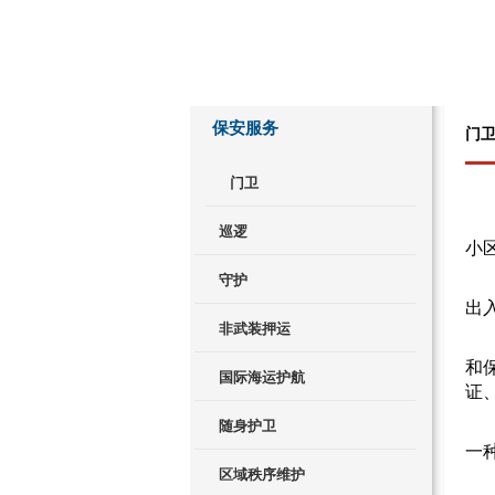
保安服务
门
门卫
巡逻
小
守护
保
出
非武装押运
保
和
国际海运护航
证
随身护卫
保
一
区域秩序维护
保