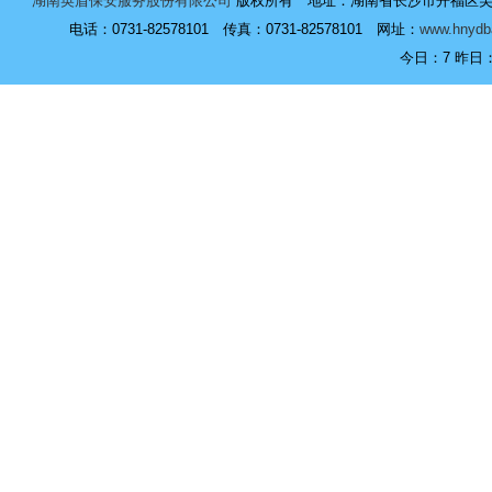
湖南英盾保安服务股份有限公司
版权所有 地址：湖南省长沙市开福区芙蓉中
电话：0731-82578101 传真：0731-82578101 网址：
www.hnydb
今日：
7 昨日