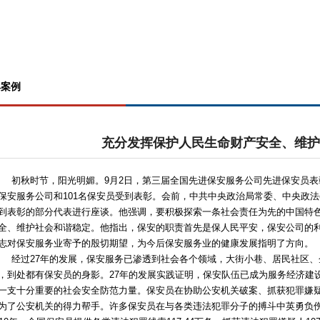
典案例
充分发挥保护人民生命财产安全、维护
秋时节，阳光明媚。9月2日，第三届全国先进保安服务公司先进保安员表彰
保安服务公司和101名保安员受到表彰。会前，中共中央政治局常委、中央政
到表彰的部分代表进行座谈。他强调，要积极探索一条社会责任为先的中国特
全、维护社会和谐稳定。他指出，保安的职责首先是保人民平安，保安公司的
志对保安服务业寄予的殷切期望，为今后保安服务业的健康发展指明了方向。
过27年的发展，保安服务已渗透到社会各个领域，大街小巷、居民社区、
，到处都有保安员的身影。27年的发展实践证明，保安队伍已成为服务经济建
一支十分重要的社会安全防范力量。保安员在协助公安机关破案、抓获犯罪嫌
为了公安机关的得力帮手。许多保安员在与各类违法犯罪分子的搏斗中英勇负伤