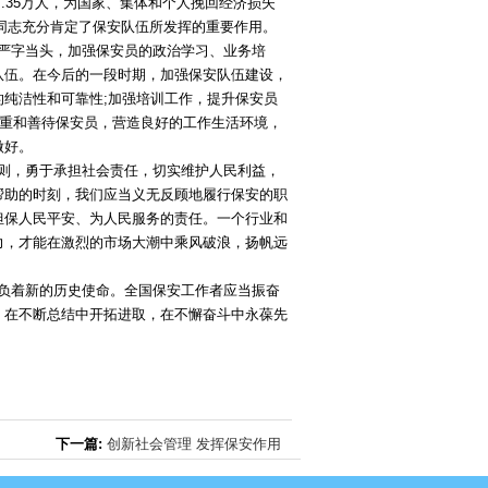
07.35万人，为国家、集体和个人挽回经济损失
永康同志充分肯定了保安队伍所发挥的重要作用。
字当头，加强保安员的政治学习、业务培
队伍。在今后的一段时期，加强保安队伍建设，
纯洁性和可靠性;加强培训工作，提升保安员
尊重和善待保安员，营造良好的工作生活环境，
做好。
，勇于承担社会责任，切实维护人民利益，
帮助的时刻，我们应当义无反顾地履行保安的职
担保人民平安、为人民服务的责任。一个行业和
力，才能在激烈的市场大潮中乘风破浪，扬帆远
着新的历史使命。全国保安工作者应当振奋
，在不断总结中开拓进取，在不懈奋斗中永葆先
下一篇:
创新社会管理 发挥保安作用