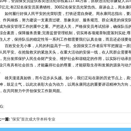
010年，全国保安员提供各类违法犯罪线索117.44万条，抓获违法犯罪嫌疑人1
87亿元;有232名保安员英勇牺牲、30652名保安员光荣负伤。座谈会上，周
何履行好保人民平安的光荣职责，打铁还需自身硬。周永康同志指出，要严
、作风锤炼，努力建设一支素质过硬、形象良好、服务规范、群众满意的保安
成为保安管理工作的重中之重。严把进人关，严格保安员考试招录，确保队伍的
综合素质，保障服务质量;完善监督管理机制，切实将各项规章制度落到实处;
住人才，保持队伍的稳定性等一系列工作都需要我们认真去做，而且还必须要
姓安全无小事，人民的利益高于一切。全国保安工作者应牢牢把握这一原则
人民平安。在抢险救灾的紧急关头，在重大活动的安保一线，在人民群众需要
，充分发挥保护人民生命财产安全、维护社会和谐稳定的作用，以实际行动承
业只有具有社会担当，才能赢得社会的尊重，才能获取生存和发展的源泉与动
。
关漫道真如铁，而今迈步从头越。如今，我们正站在新的历史节点上，肩负
神，鼓足士气，以此次表彰大会为动力，以周永康同志的重要讲话精神为方向
，在共同努力中开创保安工作新局面。
G:
上一篇:
“保安”首次成大学本科专业