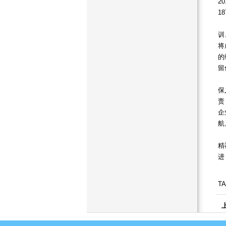
2
1
如
训
将
的
留
百
保
责
企
航
雄
精
进
TA