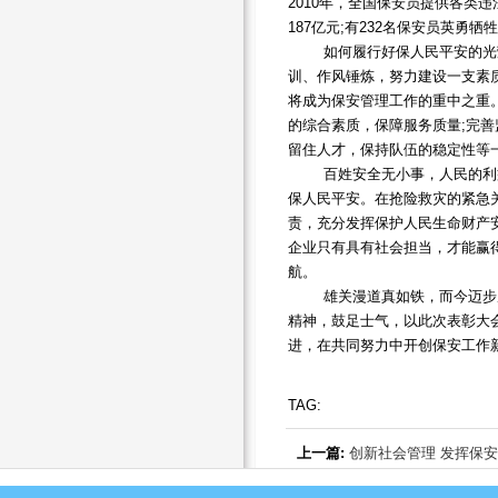
2010年，全国保安员提供各类违
187亿元;有232名保安员英勇
如何履行好保人民平安的光荣
训、作风锤炼，努力建设一支素
将成为保安管理工作的重中之重
的综合素质，保障服务质量;完
留住人才，保持队伍的稳定性等
百姓安全无小事，人民的利益
保人民平安。在抢险救灾的紧急
责，充分发挥保护人民生命财产
企业只有具有社会担当，才能赢
航。
雄关漫道真如铁，而今迈步从
精神，鼓足士气，以此次表彰大
进，在共同努力中开创保安工作
TAG:
上一篇:
创新社会管理 发挥保